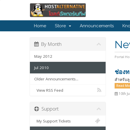
Home
Store
Announcements
Kn
Ne
By Month
May 2012
Portal H
Jul 2010
ช่อง
Older Announcements...
สำหรับลู
Read Mo
View RSS Feed
10th Ju
Support
My Support Tickets