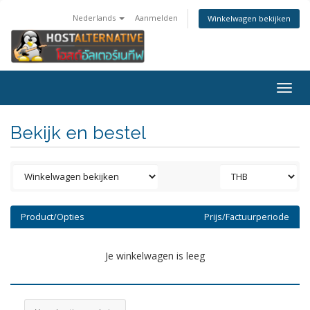
Nederlands
Aanmelden
Winkelwagen bekijken
Togg
navig
Bekijk en bestel
Product/Opties
Prijs/Factuurperiode
Je winkelwagen is leeg