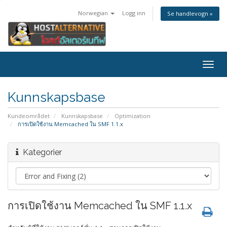
Norwegian
Logg inn
Se handlevogn »
Togg
navig
Kunnskapsbase
Kundeområdet
Kunnskapsbase
Optimization
การเปิดใช้งาน Memcached ใน SMF 1.1.x
Kategorier
การเปิดใช้งาน Memcached ใน SMF 1.1.x