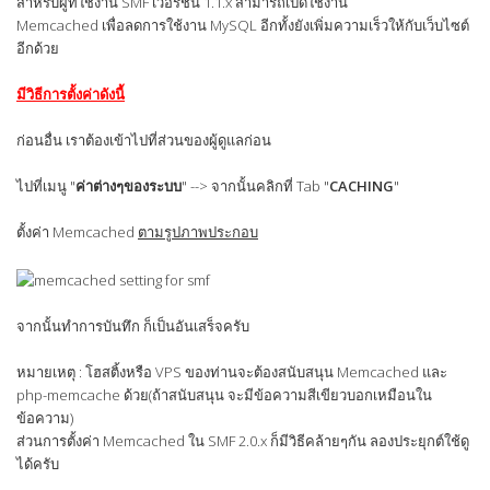
สำหรับผู้ที่ใช้งาน SMF เวอร์ชั่น 1.1.x สามารถเปิดใช้งาน
Memcached เพื่อลดการใช้งาน MySQL อีกทั้งยังเพิ่มความเร็วให้กับเว็บไซต์
อีกด้วย
มีวิธีการตั้งค่าดังนี้
ก่อนอื่น เราต้องเข้าไปที่ส่วนของผู้ดูแลก่อน
ไปที่เมนู "
ค่าต่างๆของระบบ
" --> จากนั้นคลิกที่ Tab "
CACHING
"
ตั้งค่า Memcached
ตามรูปภาพประกอบ
จากนั้นทำการบันทึก ก็เป็นอันเสร็จครับ
หมายเหตุ : โฮสติ้งหรือ VPS ของท่านจะต้องสนับสนุน Memcached และ
php-memcache ด้วย(ถ้าสนับสนุน จะมีข้อความสีเขียวบอกเหมือนใน
ข้อความ)
ส่วนการตั้งค่า Memcached ใน SMF 2.0.x ก็มีวิธีคล้ายๆกัน ลองประยุกต์ใช้ดู
ได้ครับ