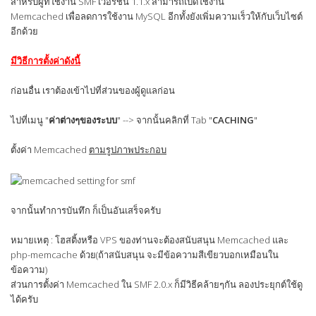
สำหรับผู้ที่ใช้งาน SMF เวอร์ชั่น 1.1.x สามารถเปิดใช้งาน
Memcached เพื่อลดการใช้งาน MySQL อีกทั้งยังเพิ่มความเร็วให้กับเว็บไซต์
อีกด้วย
มีวิธีการตั้งค่าดังนี้
ก่อนอื่น เราต้องเข้าไปที่ส่วนของผู้ดูแลก่อน
ไปที่เมนู "
ค่าต่างๆของระบบ
" --> จากนั้นคลิกที่ Tab "
CACHING
"
ตั้งค่า Memcached
ตามรูปภาพประกอบ
จากนั้นทำการบันทึก ก็เป็นอันเสร็จครับ
หมายเหตุ : โฮสติ้งหรือ VPS ของท่านจะต้องสนับสนุน Memcached และ
php-memcache ด้วย(ถ้าสนับสนุน จะมีข้อความสีเขียวบอกเหมือนใน
ข้อความ)
ส่วนการตั้งค่า Memcached ใน SMF 2.0.x ก็มีวิธีคล้ายๆกัน ลองประยุกต์ใช้ดู
ได้ครับ